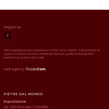
Seguici su
Salvo espressa autorizzazione scritta, sono vietati il download, la
copia e l’utilizzo di tutti i materiali testuali, grafici e fotografici
presenti su questo sito web.
web agency
Plurale
Com
PIETRE DAL MONDO
Esposizione
s.p. 424 bivio per Corinaldo