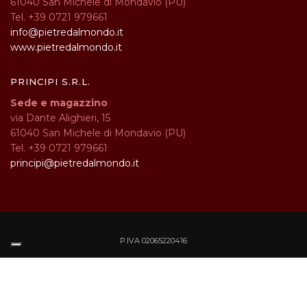
61040 San Michele di Mondavio (PU)
Tel. +39 0721 979661
info@pietredalmondo.it
www.pietredalmondo.it
PRINCIPI S.R.L.
Sede e magazzino
via Dante Alighieri, 15
61040 San Michele di Mondavio (PU)
Tel. +39 0721 979661
principi@pietredalmondo.it
P.IVA 02065220416
Cookie
Privacy Policy
Le tue preferenze relative alla privacy