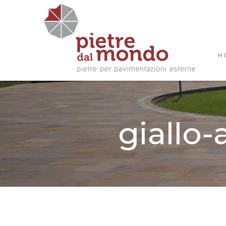
H
giallo-