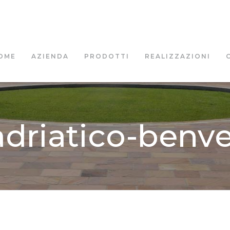
OME
AZIENDA
PRODOTTI
REALIZZAZIONI
adriatico-benv