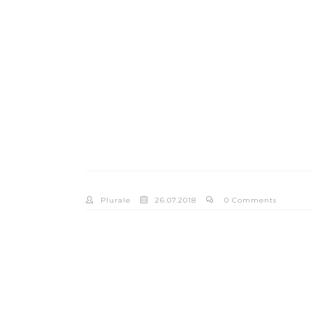
Plurale
26.07.2018
0 Comments