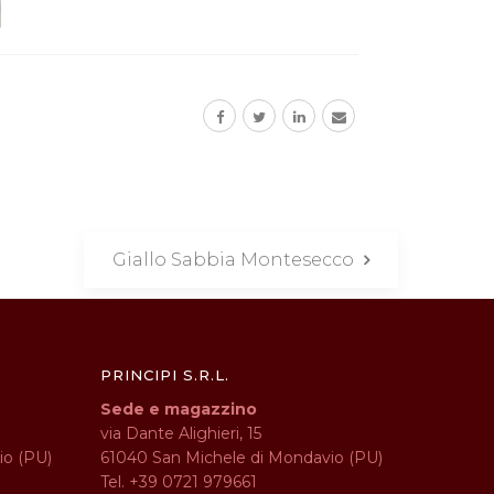
Giallo Sabbia Montesecco
PRINCIPI S.R.L.
Sede e magazzino
via Dante Alighieri, 15
io (PU)
61040 San Michele di Mondavio (PU)
Tel. +39 0721 979661