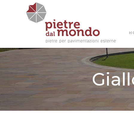
H
Gial