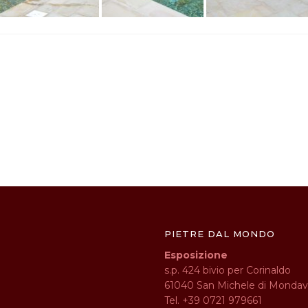
PIETRE DAL MONDO
Esposizione
s.p. 424 bivio per Corinaldo
61040 San Michele di Mondav
Tel. +39 0721 979661