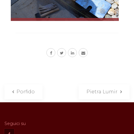
Porfido
Pietra Lumir
Seguici su